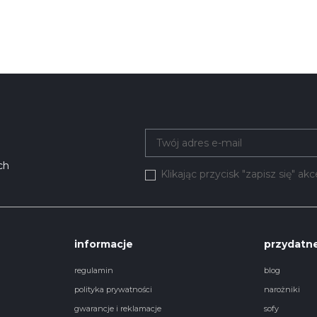
ch
Klikając przycisk "zapisz się" a
informacje
przydatne
regulamin
blog
polityka prywatności
narożniki
gwarancje i reklamacje
sofy