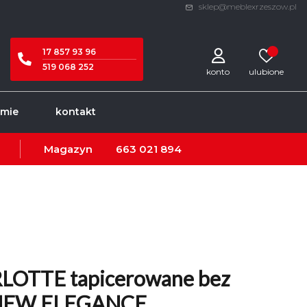
sklep@meblexrzeszow.pl
17 857 93 96
519 068 252
konto
rmie
kontakt
Magazyn
663 021 894
LOTTE tapicerowane bez
 NEW ELEGANCE