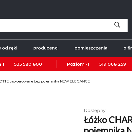
 od ręki
producenci
pomieszczenia
o fi
 1
535 580 800
Poziom -1
519 068 259
OTTE tapicerowane bez pojemnika NEW ELEGANCE
Dostępny
Łóżko CHAR
pojemnika