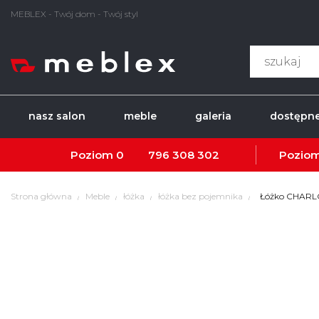
MEBLEX - Twój dom - Twój styl
nasz salon
meble
galeria
dostępne
Poziom 0
796 308 302
Poziom
Strona główna
Meble
łóżka
łóżka bez pojemnika
Łóżko CHARL