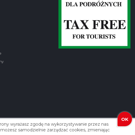
e
ny
OK
strony wyrażasz zgodę na wykorzystywanie przez nas
izacja: Agencja Reklamowa ROXART
 że możesz samodzielnie zarządzać cookies, zmieniając