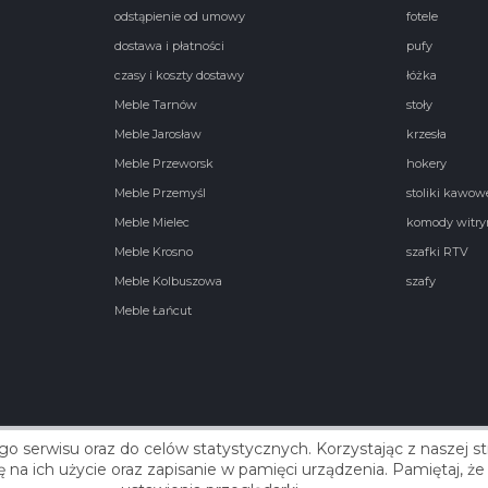
odstąpienie od umowy
fotele
dostawa i płatności
pufy
czasy i koszty dostawy
łóżka
Meble Tarnów
stoły
Meble Jarosław
krzesła
Meble Przeworsk
hokery
Meble Przemyśl
stoliki kawow
Meble Mielec
komody witry
Meble Krosno
szafki RTV
Meble Kolbuszowa
szafy
Meble Łańcut
go serwisu oraz do celów statystycznych. Korzystając z naszej 
Real
się na ich użycie oraz zapisanie w pamięci urządzenia. Pamiętaj,