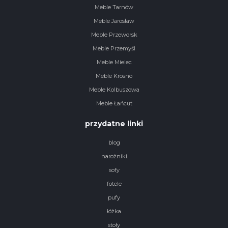
Meble Tarnów
Meble Jarosław
Meble Przeworsk
Meble Przemyśl
Meble Mielec
Meble Krosno
Meble Kolbuszowa
Meble Łańcut
przydatne linki
blog
narożniki
sofy
fotele
pufy
łóżka
stoły