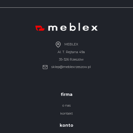
MEBLEX
Al. T. Rejtana 49a
35-326 Rzeszów
sklep@meblexrzeszow.pl
firma
o nas
kontakt
konto