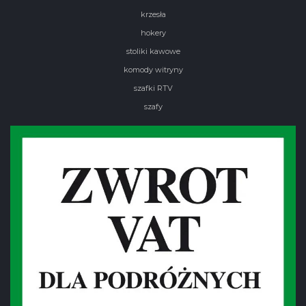
krzesła
hokery
stoliki kawowe
komody witryny
szafki RTV
szafy