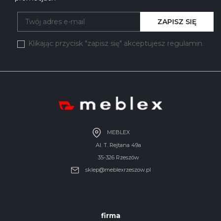
ZAPISZ SIĘ
Klikając przycisk "zapisz się" akceptujesz regulamin.
MEBLEX
Al. T. Rejtana 49a
35-326 Rzeszów
sklep@meblexrzeszow.pl
firma