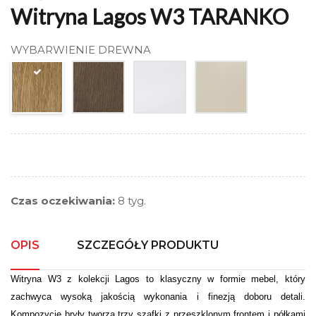
Witryna Lagos W3 TARANKO
WYBARWIENIE DREWNA
Czas oczekiwania:
8 tyg.
OPIS
SZCZEGÓŁY PRODUKTU
Witryna W3 z kolekcji Lagos to klasyczny w formie mebel, który
zachwyca wysoką jakością wykonania i finezją doboru detali.
Kompozycję bryły tworzą trzy szafki z przeszklonym frontem i półkami