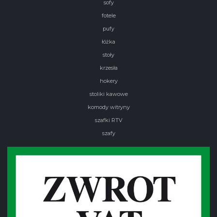
sofy
fotele
pufy
łóżka
stoły
krzesła
hokery
stoliki kawowe
komody witryny
szafki RTV
szafy